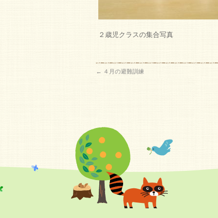
２歳児クラスの集合写真
←
４月の避難訓練