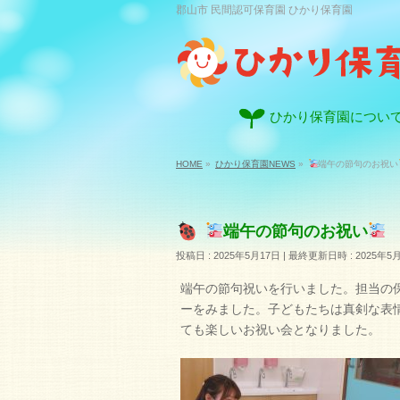
郡山市 民間認可保育園 ひかり保育園
ひかり保育園につい
HOME
»
ひかり保育園NEWS
»
端午の節句のお祝い
端午の節句のお祝い
投稿日 : 2025年5月17日
最終更新日時 : 2025年5
端午の節句祝いを行いました。担当の
ーをみました。子どもたちは真剣な表
ても楽しいお祝い会となりました。